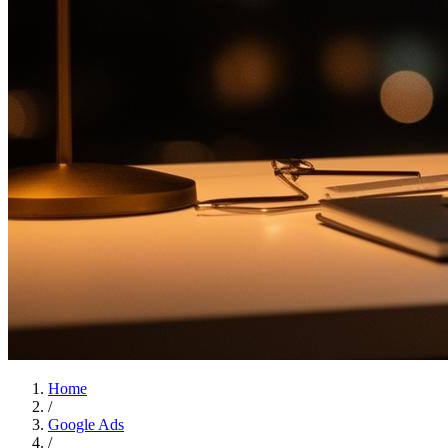
Home
/
Google Ads
/