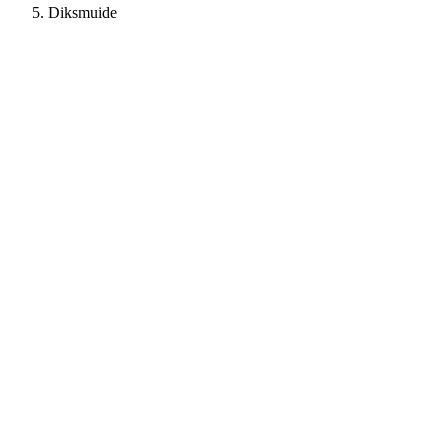
Diksmuide
+950%
Aanvragen
+670%
Bezoekers