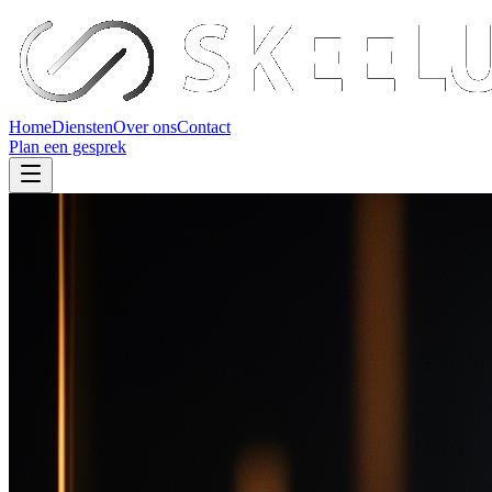
Home
Diensten
Over ons
Contact
Plan een gesprek