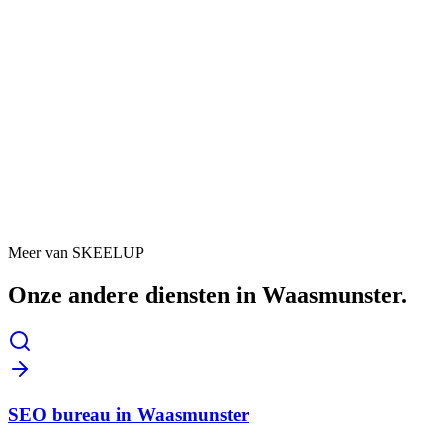
K
Kevin Donckers
Eigenaar SD-Energie · airco & installatie
Google review
“Binnen de maand stroomden de eerste aanvragen
binnen. Het overtrof mijn verwachtingen. Ik krijg nu
zeer veel aanvragen via de website, wat voor ons enkel
maar een voordeel is.”
Airco
Warmtepompen
Zonnepanelen
Laadpalen
Meer van SKEELUP
Onze andere diensten in
Waasmunster
.
SEO bureau in Waasmunster