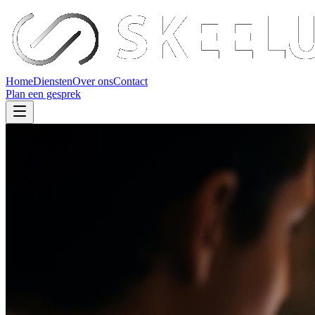
Home
Diensten
Over ons
Contact
Plan een gesprek