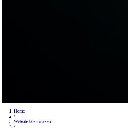
Home
/
Website laten maken
/