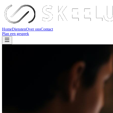
Home
Diensten
Over ons
Contact
Plan een gesprek