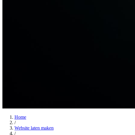
Home
/
Website laten maken
/