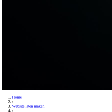
Home
/
Website laten maken
/