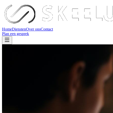
Home
Diensten
Over ons
Contact
Plan een gesprek