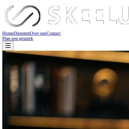
Home
Diensten
Over ons
Contact
Plan een gesprek