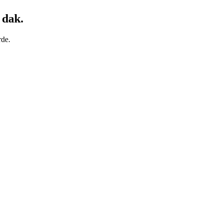
n dak
.
rde.