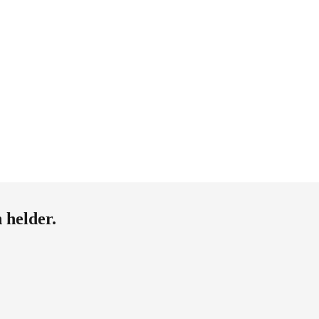
n helder
.