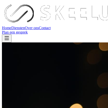
Home
Diensten
Over ons
Contact
Plan een gesprek