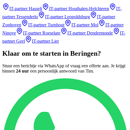
IT-partner
Hasselt
IT-partner
Houthalen-Helchteren
IT-
partner
Tessenderlo
IT-partner
Leopoldsburg
IT-partner
Zonhoven
IT-partner
Turnhout
IT-partner
Mol
IT-partner
Ninove
IT-partner
Roeselare
IT-partner
Dendermonde
IT-
partner
Geel
IT-partner
Lier
Klaar om te starten in
Beringen
?
Stuur een berichtje via WhatsApp of vraag een offerte aan. Je krijgt
binnen
24 uur
een persoonlijk antwoord van
Tim
.