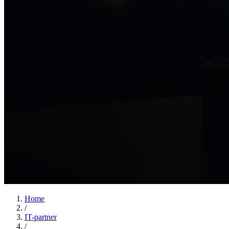
Home
/
IT-partner
/