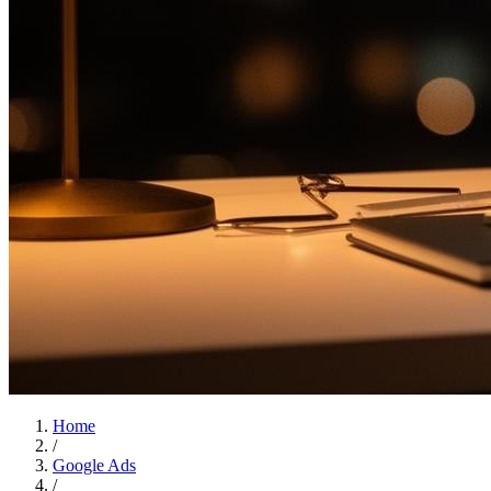
Home
/
Google Ads
/