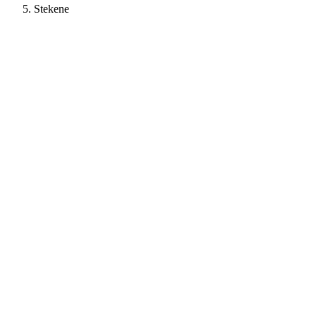
Stekene
+950%
Aanvragen
+670%