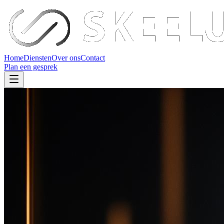
Home
Diensten
Over ons
Contact
Plan een gesprek