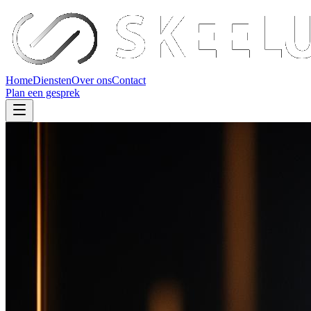
Home
Diensten
Over ons
Contact
Plan een gesprek