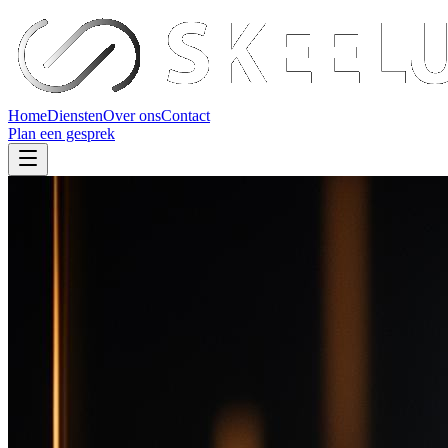
Home
Diensten
Over ons
Contact
Plan een gesprek