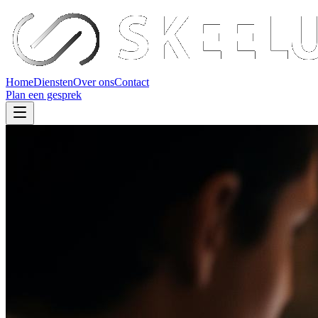
Home
Diensten
Over ons
Contact
Plan een gesprek