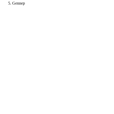
Gennep
+950%
Aanvragen
+670%
Bezoekers
Kevin - SD-Energie case study - bekijk de case ↓
5.0