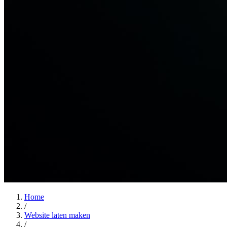
Home
/
Website laten maken
/