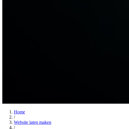
Home
/
Website laten maken
/