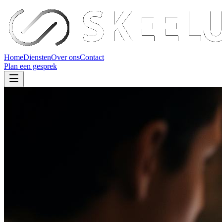
Home
Diensten
Over ons
Contact
Plan een gesprek