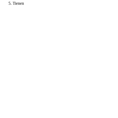
Tienen
+950%
Aanvragen
+670%
Bezoekers
Kevin - SD-Energie case study - bekijk de case ↓
5.0