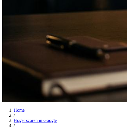
Home
/
Hoger scoren in Google
/