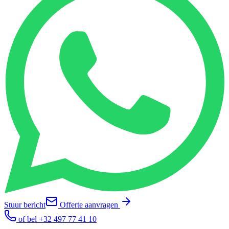
Stuur bericht
Offerte aanvragen
of bel
+32 497 77 41 10