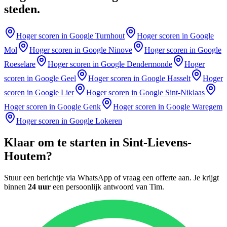
steden
.
Hoger scoren in Google
Turnhout
Hoger scoren in Google
Mol
Hoger scoren in Google
Ninove
Hoger scoren in Google
Roeselare
Hoger scoren in Google
Dendermonde
Hoger
scoren in Google
Geel
Hoger scoren in Google
Hasselt
Hoger
scoren in Google
Lier
Hoger scoren in Google
Sint-Niklaas
Hoger scoren in Google
Genk
Hoger scoren in Google
Waregem
Hoger scoren in Google
Lokeren
Klaar om te starten in
Sint-Lievens-
Houtem
?
Stuur een berichtje via WhatsApp of vraag een offerte aan. Je krijgt
binnen
24 uur
een persoonlijk antwoord van
Tim
.