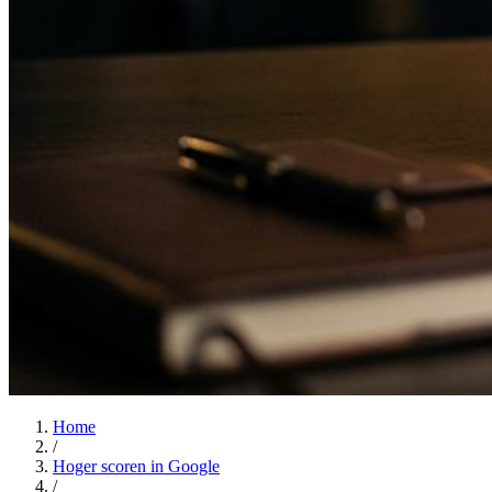
Home
/
Hoger scoren in Google
/