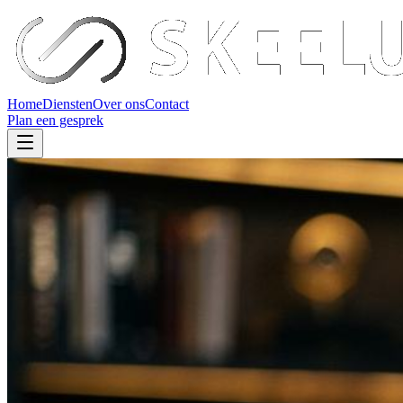
Home
Diensten
Over ons
Contact
Plan een gesprek