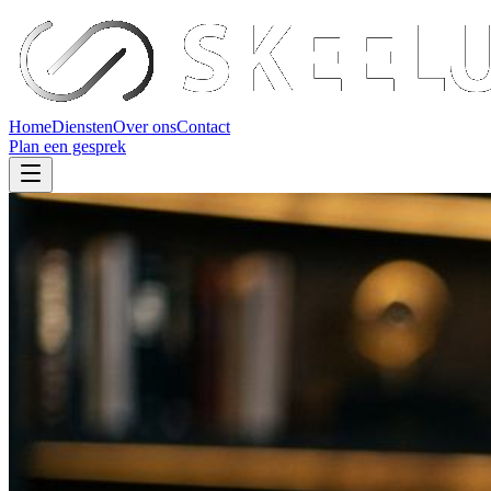
Home
Diensten
Over ons
Contact
Plan een gesprek