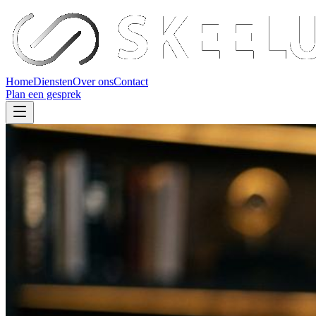
Home
Diensten
Over ons
Contact
Plan een gesprek