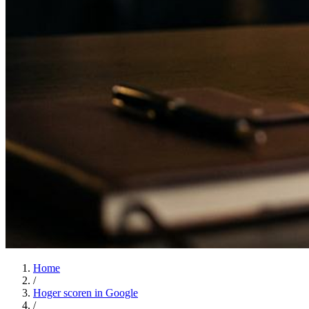
Home
/
Hoger scoren in Google
/