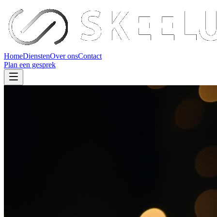
Home
Diensten
Over ons
Contact
Plan een gesprek