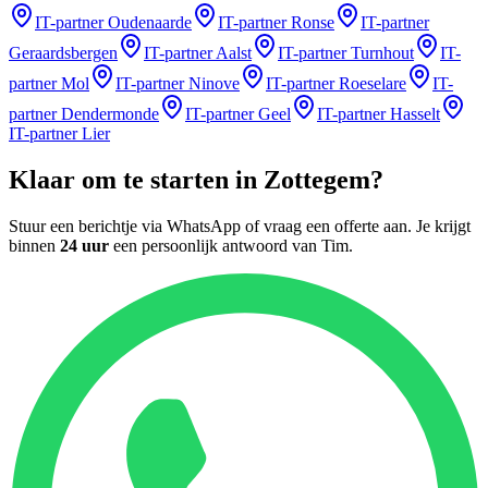
IT-partner
Oudenaarde
IT-partner
Ronse
IT-partner
Geraardsbergen
IT-partner
Aalst
IT-partner
Turnhout
IT-
partner
Mol
IT-partner
Ninove
IT-partner
Roeselare
IT-
partner
Dendermonde
IT-partner
Geel
IT-partner
Hasselt
IT-partner
Lier
Klaar om te starten in
Zottegem
?
Stuur een berichtje via WhatsApp of vraag een offerte aan. Je krijgt
binnen
24 uur
een persoonlijk antwoord van
Tim
.