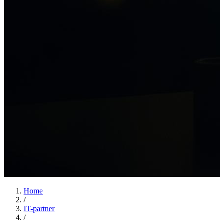
Home
/
IT-partner
/