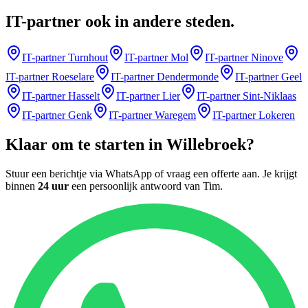
IT-partner
ook in andere steden
.
IT-partner
Turnhout
IT-partner
Mol
IT-partner
Ninove
IT-partner
Roeselare
IT-partner
Dendermonde
IT-partner
Geel
IT-partner
Hasselt
IT-partner
Lier
IT-partner
Sint-Niklaas
IT-partner
Genk
IT-partner
Waregem
IT-partner
Lokeren
Klaar om te starten in
Willebroek
?
Stuur een berichtje via WhatsApp of vraag een offerte aan. Je krijgt
binnen
24 uur
een persoonlijk antwoord van
Tim
.