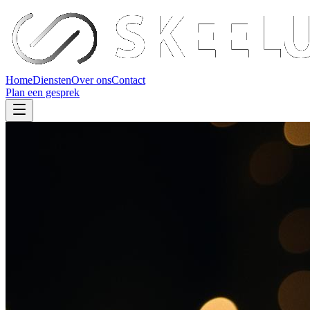
Home
Diensten
Over ons
Contact
Plan een gesprek