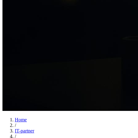
Home
/
IT-partner
/