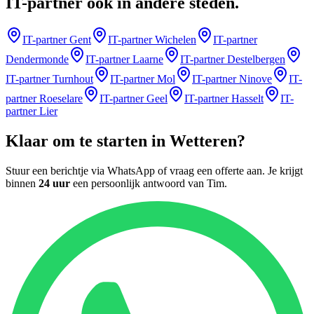
IT-partner
ook in andere steden
.
IT-partner
Gent
IT-partner
Wichelen
IT-partner
Dendermonde
IT-partner
Laarne
IT-partner
Destelbergen
IT-partner
Turnhout
IT-partner
Mol
IT-partner
Ninove
IT-
partner
Roeselare
IT-partner
Geel
IT-partner
Hasselt
IT-
partner
Lier
Klaar om te starten in
Wetteren
?
Stuur een berichtje via WhatsApp of vraag een offerte aan. Je krijgt
binnen
24 uur
een persoonlijk antwoord van
Tim
.