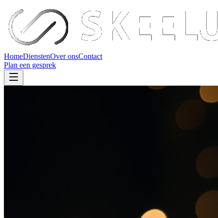
Home
Diensten
Over ons
Contact
Plan een gesprek