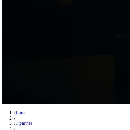
Home
/
IT-partner
/