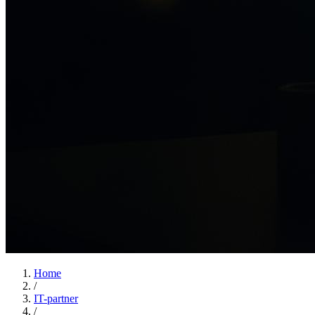
Home
/
IT-partner
/