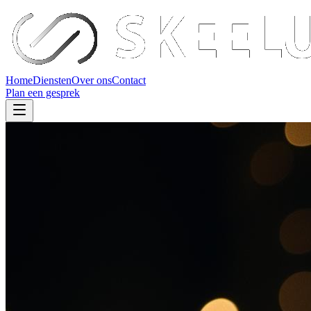
Home
Diensten
Over ons
Contact
Plan een gesprek