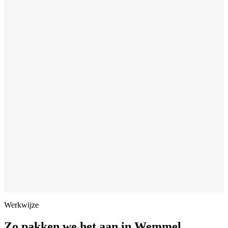
Werkwijze
Zo pakken we het aan in
Wemmel
.