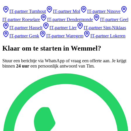
IT-partner
Turnhout
IT-partner
Mol
IT-partner
Ninove
IT-partner
Roeselare
IT-partner
Dendermonde
IT-partner
Geel
IT-partner
Hasselt
IT-partner
Lier
IT-partner
Sint-Niklaas
IT-partner
Genk
IT-partner
Waregem
IT-partner
Lokeren
Klaar om te starten in
Wemmel
?
Stuur een berichtje via WhatsApp of vraag een offerte aan. Je krijgt
binnen
24 uur
een persoonlijk antwoord van
Tim
.