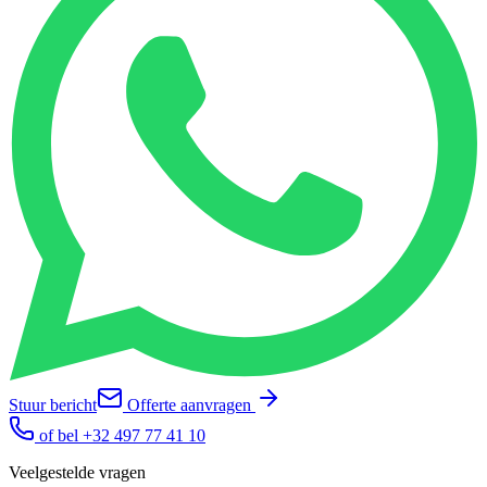
Stuur bericht
Offerte aanvragen
of bel
+32 497 77 41 10
Veelgestelde vragen