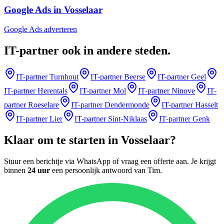
Google Ads in Vosselaar
Google Ads adverteren
IT-partner
ook in andere steden
.
IT-partner
Turnhout
IT-partner
Beerse
IT-partner
Geel
IT-partner
Herentals
IT-partner
Mol
IT-partner
Ninove
IT-
partner
Roeselare
IT-partner
Dendermonde
IT-partner
Hasselt
IT-partner
Lier
IT-partner
Sint-Niklaas
IT-partner
Genk
Klaar om te starten in
Vosselaar
?
Stuur een berichtje via WhatsApp of vraag een offerte aan. Je krijgt
binnen
24 uur
een persoonlijk antwoord van
Tim
.