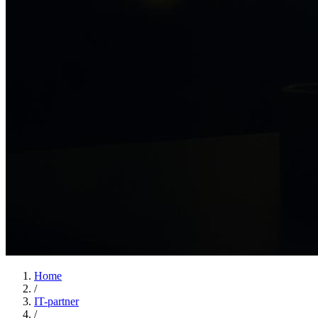
Home
/
IT-partner
/