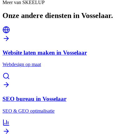
Airco
Warmtepompen
Zonnepanelen
Laadpalen
Meer van SKEELUP
Onze andere diensten in
Vosselaar
.
Website laten maken in Vosselaar
Webdesign op maat
SEO bureau in Vosselaar
SEO & GEO optimalisatie