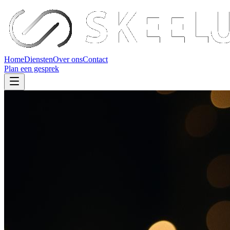
Home
Diensten
Over ons
Contact
Plan een gesprek