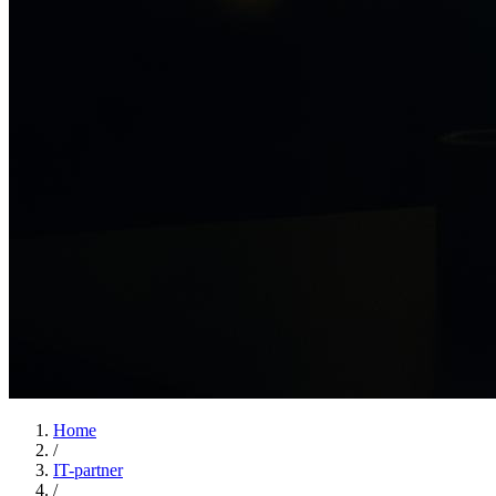
Home
/
IT-partner
/