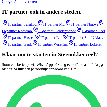
Google Ads adverteren
IT-partner
ook in andere steden
.
IT-partner
Turnhout
IT-partner
Mol
IT-partner
Ninove
IT-partner
Roeselare
IT-partner
Dendermonde
IT-partner
Geel
IT-partner
Hasselt
IT-partner
Lier
IT-partner
Sint-Niklaas
IT-partner
Genk
IT-partner
Waregem
IT-partner
Lokeren
Klaar om te starten in
Steenokkerzeel
?
Stuur een berichtje via WhatsApp of vraag een offerte aan. Je krijgt
binnen
24 uur
een persoonlijk antwoord van
Tim
.