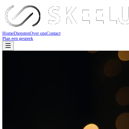
Home
Diensten
Over ons
Contact
Plan een gesprek