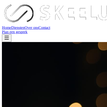
Home
Diensten
Over ons
Contact
Plan een gesprek