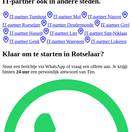
IT-partner
ook in andere steden
.
IT-partner
Turnhout
IT-partner
Mol
IT-partner
Ninove
IT-partner
Roeselare
IT-partner
Dendermonde
IT-partner
Geel
IT-partner
Hasselt
IT-partner
Lier
IT-partner
Sint-Niklaas
IT-partner
Genk
IT-partner
Waregem
IT-partner
Lokeren
Klaar om te starten in
Rotselaar
?
Stuur een berichtje via WhatsApp of vraag een offerte aan. Je krijgt
binnen
24 uur
een persoonlijk antwoord van
Tim
.