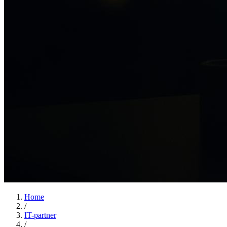
Home
/
IT-partner
/