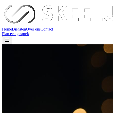
Home
Diensten
Over ons
Contact
Plan een gesprek