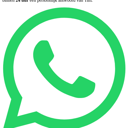
binnen
24 uur
een persoonlijk antwoord van
Tim
.