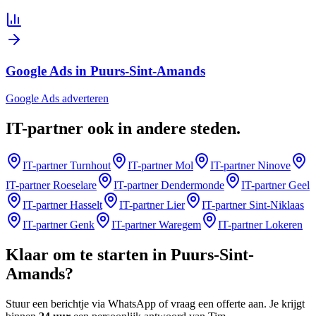
Google Ads in Puurs-Sint-Amands
Google Ads adverteren
IT-partner
ook in andere steden
.
IT-partner
Turnhout
IT-partner
Mol
IT-partner
Ninove
IT-partner
Roeselare
IT-partner
Dendermonde
IT-partner
Geel
IT-partner
Hasselt
IT-partner
Lier
IT-partner
Sint-Niklaas
IT-partner
Genk
IT-partner
Waregem
IT-partner
Lokeren
Klaar om te starten in
Puurs-Sint-
Amands
?
Stuur een berichtje via WhatsApp of vraag een offerte aan. Je krijgt