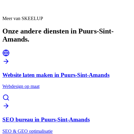
zeer veel aanvragen via de website, wat voor ons enkel
maar een voordeel is.”
Airco
Warmtepompen
Zonnepanelen
Laadpalen
Meer van SKEELUP
Onze andere diensten in
Puurs-Sint-
Amands
.
Website laten maken in Puurs-Sint-Amands
Webdesign op maat
SEO bureau in Puurs-Sint-Amands
SEO & GEO optimalisatie