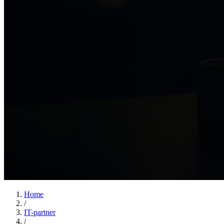
Home
/
IT-partner
/