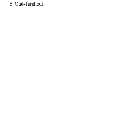
Oud-Turnhout
+950%
Aanvragen
+670%
Bezoekers
Kevin - SD-Energie case study - bekijk de case ↓