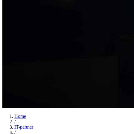
Home
/
IT-partner
/