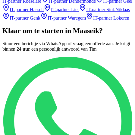
IT-partner
Roeselare
IT-partner
Dendermonde
IT-partner
Geel
IT-partner
Hasselt
IT-partner
Lier
IT-partner
Sint-Niklaas
IT-partner
Genk
IT-partner
Waregem
IT-partner
Lokeren
Klaar om te starten in
Maaseik
?
Stuur een berichtje via WhatsApp of vraag een offerte aan. Je krijgt
binnen
24 uur
een persoonlijk antwoord van
Tim
.