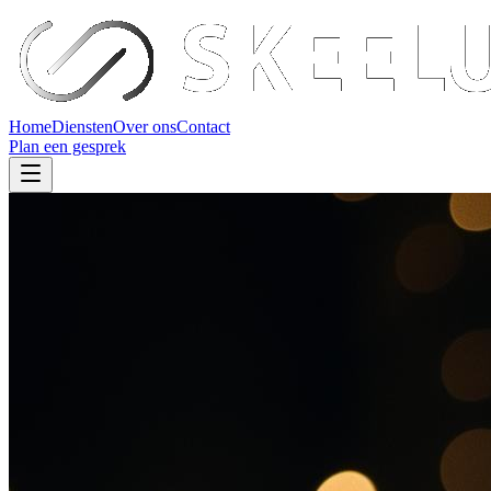
Home
Diensten
Over ons
Contact
Plan een gesprek