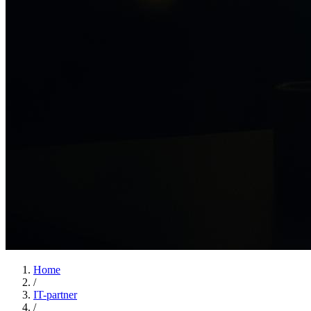
Home
/
IT-partner
/