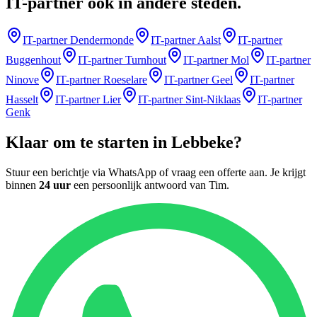
IT-partner
ook in andere steden
.
IT-partner
Dendermonde
IT-partner
Aalst
IT-partner
Buggenhout
IT-partner
Turnhout
IT-partner
Mol
IT-partner
Ninove
IT-partner
Roeselare
IT-partner
Geel
IT-partner
Hasselt
IT-partner
Lier
IT-partner
Sint-Niklaas
IT-partner
Genk
Klaar om te starten in
Lebbeke
?
Stuur een berichtje via WhatsApp of vraag een offerte aan. Je krijgt
binnen
24 uur
een persoonlijk antwoord van
Tim
.