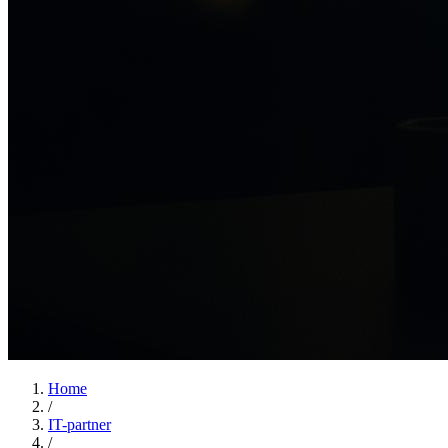
Home
/
IT-partner
/