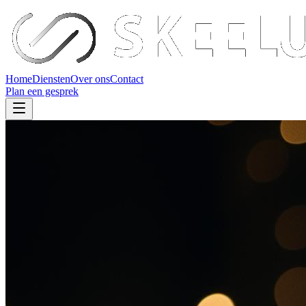
Home
Diensten
Over ons
Contact
Plan een gesprek