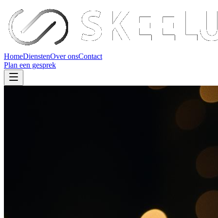
Home
Diensten
Over ons
Contact
Plan een gesprek