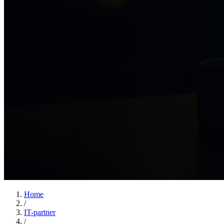
Home
/
IT-partner
/