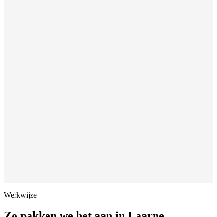
Werkwijze
Zo pakken we het aan in
Laarne
.