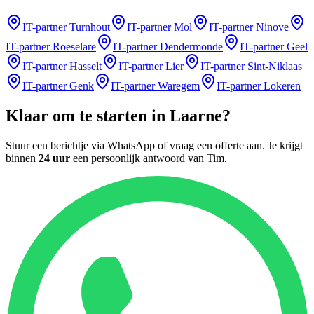
IT-partner
Turnhout
IT-partner
Mol
IT-partner
Ninove
IT-partner
Roeselare
IT-partner
Dendermonde
IT-partner
Geel
IT-partner
Hasselt
IT-partner
Lier
IT-partner
Sint-Niklaas
IT-partner
Genk
IT-partner
Waregem
IT-partner
Lokeren
Klaar om te starten in
Laarne
?
Stuur een berichtje via WhatsApp of vraag een offerte aan. Je krijgt
binnen
24 uur
een persoonlijk antwoord van
Tim
.