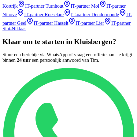
Kortrijk
IT-partner
Turnhout
IT-partner
Mol
IT-partner
Ninove
IT-partner
Roeselare
IT-partner
Dendermonde
IT-
partner
Geel
IT-partner
Hasselt
IT-partner
Lier
IT-partner
Sint-Niklaas
Klaar om te starten in
Kluisbergen
?
Stuur een berichtje via WhatsApp of vraag een offerte aan. Je krijgt
binnen
24 uur
een persoonlijk antwoord van
Tim
.