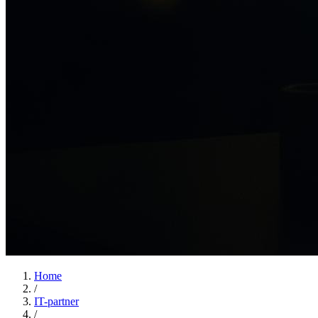
Home
/
IT-partner
/