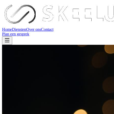
Home
Diensten
Over ons
Contact
Plan een gesprek