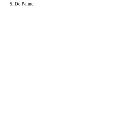
De Panne
+950%
Aanvragen
+670%
Bezoekers
Kevin - SD-Energie case study - bekijk de case ↓