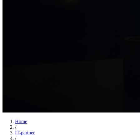
Home
/
IT-partner
/