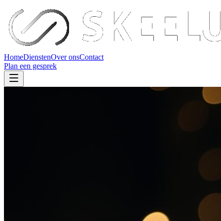
Home
Diensten
Over ons
Contact
Plan een gesprek