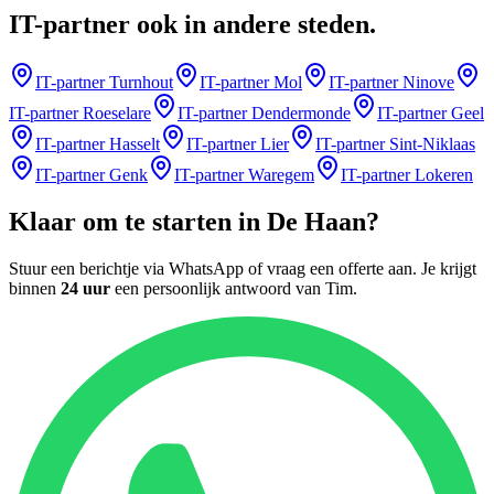
IT-partner
ook in andere steden
.
IT-partner
Turnhout
IT-partner
Mol
IT-partner
Ninove
IT-partner
Roeselare
IT-partner
Dendermonde
IT-partner
Geel
IT-partner
Hasselt
IT-partner
Lier
IT-partner
Sint-Niklaas
IT-partner
Genk
IT-partner
Waregem
IT-partner
Lokeren
Klaar om te starten in
De Haan
?
Stuur een berichtje via WhatsApp of vraag een offerte aan. Je krijgt
binnen
24 uur
een persoonlijk antwoord van
Tim
.