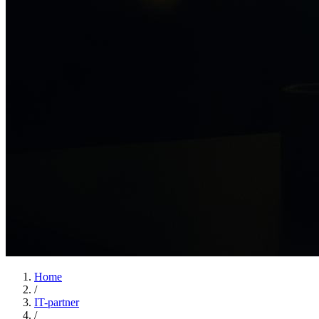
Home
/
IT-partner
/