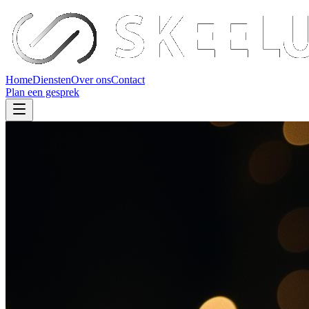
Home
Diensten
Over ons
Contact
Plan een gesprek