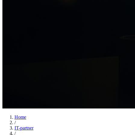
Home
/
IT-partner
/