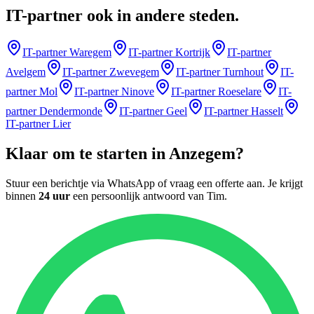
IT-partner
ook in andere steden
.
IT-partner
Waregem
IT-partner
Kortrijk
IT-partner
Avelgem
IT-partner
Zwevegem
IT-partner
Turnhout
IT-
partner
Mol
IT-partner
Ninove
IT-partner
Roeselare
IT-
partner
Dendermonde
IT-partner
Geel
IT-partner
Hasselt
IT-partner
Lier
Klaar om te starten in
Anzegem
?
Stuur een berichtje via WhatsApp of vraag een offerte aan. Je krijgt
binnen
24 uur
een persoonlijk antwoord van
Tim
.