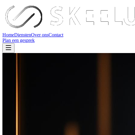
Home
Diensten
Over ons
Contact
Plan een gesprek