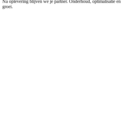
Na oplevering blijven we je partner. Onderhoud, optimalisatie en
groei.
K