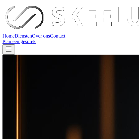
Home
Diensten
Over ons
Contact
Plan een gesprek