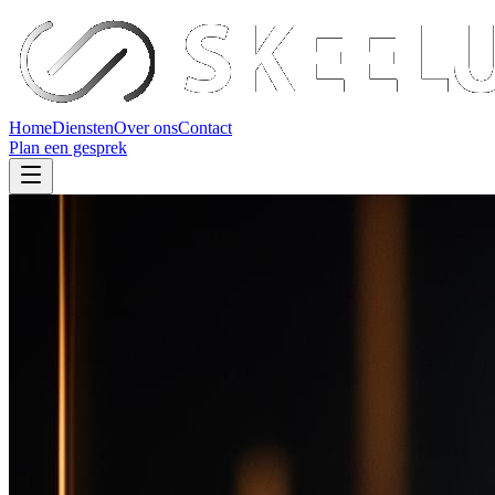
Home
Diensten
Over ons
Contact
Plan een gesprek